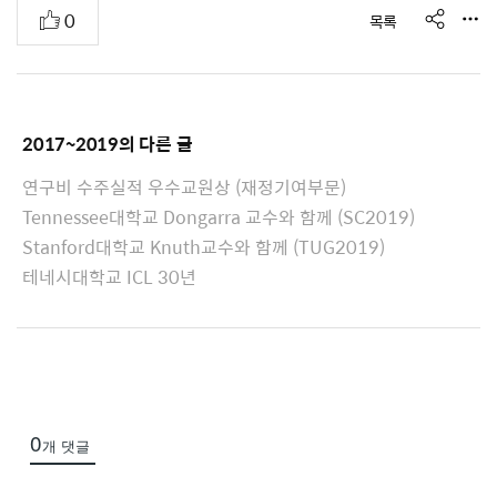
s
추
0
목록
e
h
천
A
a
r
t
e
t
2017~2019
의 다른 글
a
c
연구비 수주실적 우수교원상 (재정기여부문)
h
Tennessee대학교 Dongarra 교수와 함께 (SC2019)
e
Stanford대학교 Knuth교수와 함께 (TUG2019)
d
테네시대학교 ICL 30년
L
i
s
t
0
개 댓글