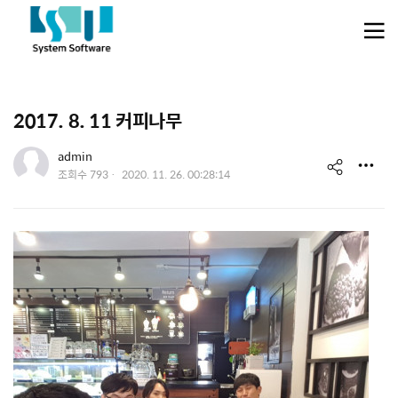
메뉴 건너뛰기
2017. 8. 11 커피나무
유저 이미지
admin
s
작
조회수
793
2020. 11. 26. 00:28:14
성
h
일
a
r
e