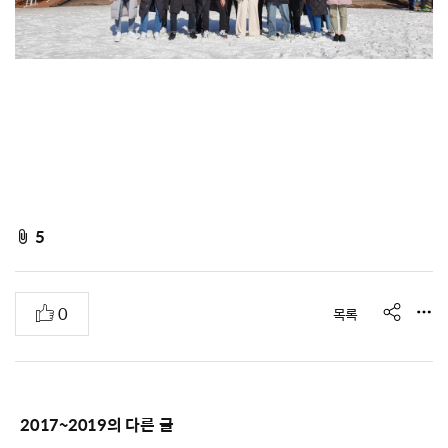
f
5
i
l
s
추
0
목록
e
h
천
A
a
r
t
e
t
2017~2019
의 다른 글
a