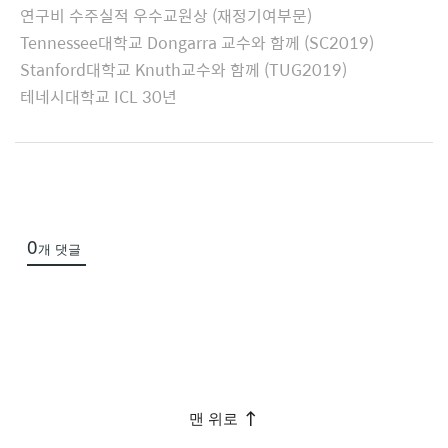
c
연구비 수주실적 우수교원상 (재정기여부문)
h
Tennessee대학교 Dongarra 교수와 함께 (SC2019)
e
Stanford대학교 Knuth교수와 함께 (TUG2019)
d
테네시대학교 ICL 30년
L
i
s
t
0
개 댓글
맨 위로