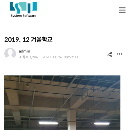
메뉴 건너뛰기
2019. 12 겨울학교
유저 이미지
admin
s
작
조회수
1,206
2020. 11. 26. 00:59:33
성
h
일
a
r
e