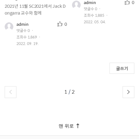
추
유
admin
0
Turing Award 수상
2021년 11월 SC2021에서 Jack D
저
천
댓글수
0
이
ongarra 교수와 함께
수
조회수
1,885
미
지
작
2022. 05. 04.
추
유
admin
0
성
저
천
댓글수
0
이
일
수
조회수
1,869
미
지
작
2022. 09. 19.
성
일
글쓰기
1
/
2
맨 위로