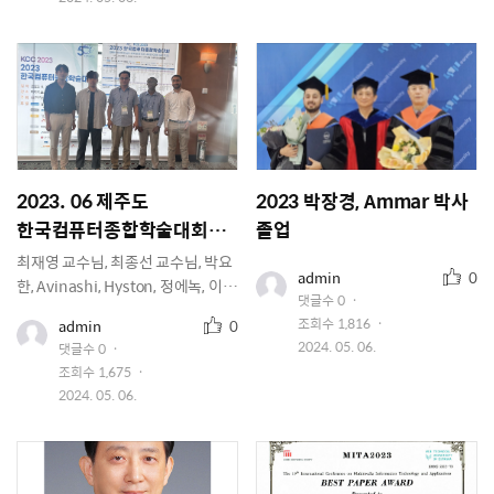
성
성
일
일
2023. 06 제주도
2023 박장경, Ammar 박사
한국컴퓨터종합학술대회
졸업
박요한, Hyston 발표
최재영 교수님, 최종선 교수님, 박요
추
유
admin
0
한, Avinashi, Hyston, 정에녹, 이예
저
천
댓글수
0
중, 정훈서, 정준우
이
수
추
유
조회수
1,816
admin
0
미
저
천
지
작
2024. 05. 06.
댓글수
0
이
수
성
조회수
1,675
미
일
지
작
2024. 05. 06.
성
일