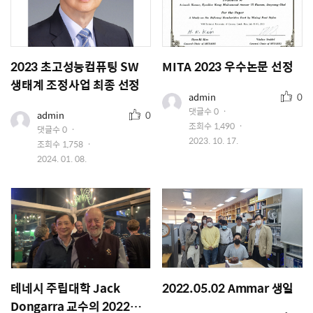
2023 초고성능컴퓨팅 SW
MITA 2023 우수논문 선정
생태계 조정사업 최종 선정
추
유
admin
0
저
천
추
댓글수
0
유
admin
0
이
수
저
천
조회수
1,490
미
댓글수
0
이
수
지
작
2023. 10. 17.
조회수
1,758
미
성
지
작
2024. 01. 08.
일
성
일
테네시 주립대학 Jack
2022.05.02 Ammar 생일
Dongarra 교수의 2022년