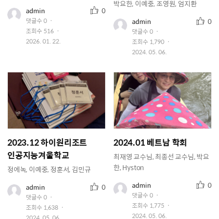
박요한, 이예중, 조영원, 엄지환
추
유
admin
0
저
천
추
유
댓글수
0
admin
0
이
수
저
천
조회수
516
댓글수
0
미
이
수
지
작
2026. 01. 22.
조회수
1,790
미
성
지
작
2024. 05. 06.
일
성
일
2023.12 하이원리조트
2024.01 베트남 학회
인공지능겨울학교
최재영 교수님, 최종선 교수님, 박요
한, Hyston
정에녹, 이예중, 정훈서, 김민규
추
유
추
admin
0
유
admin
0
저
천
저
천
댓글수
0
댓글수
0
이
이
수
수
조회수
1,775
조회수
1,638
미
미
지
작
2024. 05. 06.
지
작
2024. 05. 06.